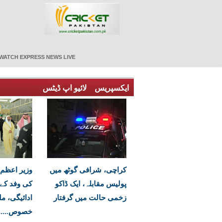
WATCH EXPRESS NEWS LIVE
ایکسپریس
لائیو اپ ڈیٹس
کراچی، شرافی گوٹھ میں
وزیر اعظم
پولیس مقابلہ، ایک ڈاکو
کی وفد کے
زخمی حالت میں گرفتار
ادائیگی، مل
خصوص....