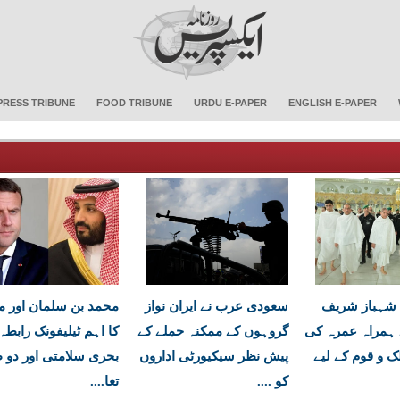
PRESS TRIBUNE
FOOD TRIBUNE
URDU E-PAPER
ENGLISH E-PAPER
 شہباز شریف
سعودی عرب نے ایران نواز
محمد بن سلمان اور م
 ہمراہ عمرہ کی
گروہوں کے ممکنہ حملے کے
کا اہم ٹیلیفونک رابطہ
ک و قوم کے لیے
پیش نظر سیکیورٹی اداروں
بحری سلامتی اور دو 
کو ....
تعا....