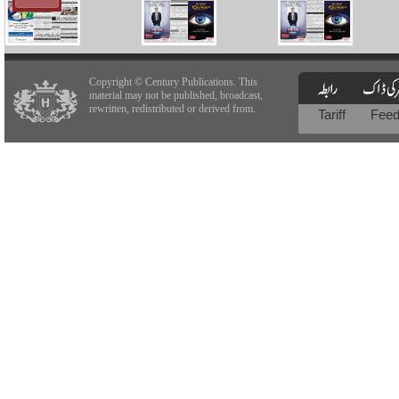
Copyright © Century Publications. This
material may not be published, broadcast,
rewritten, redistributed or derived from.
Tariff
Fee