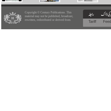
Copyright © Century Publications. This
material may not be published, broadcast,
rewritten, redistributed or derived from.
Tariff
Fee