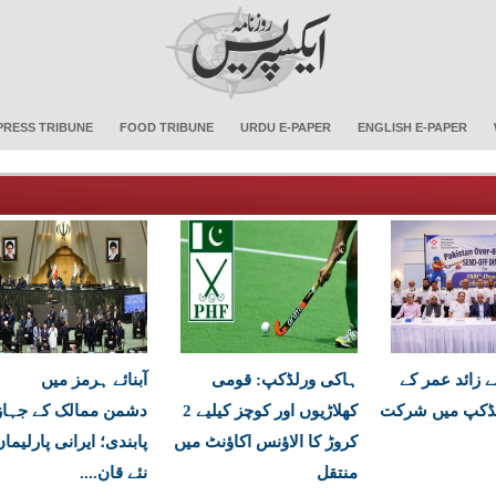
PRESS TRIBUNE
FOOD TRIBUNE
URDU E-PAPER
ENGLISH E-PAPER
ے زائد عمر کے
ہاکی ورلڈکپ: قومی
آبنائے ہرمز میں
لڈکپ میں شرکت
کھلاڑیوں اور کوچز کیلیے 2
دشمن ممالک کے جہاز
کروڑ کا الاؤنس اکاؤنٹ میں
پابندی؛ ایرانی پارلیما
منتقل
نئے قان....