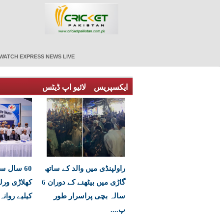
WATCH EXPRESS NEWS LIVE
ایکسپریس
لائیو اپ ڈیٹس
راولپنڈی میں والد کے ساتھ
60 سال س
گاڑی میں بیٹھنے کے دوران 6
کھلاڑی ور
سالہ بچی پراسرار طور
کیلیے روانہ
پ....