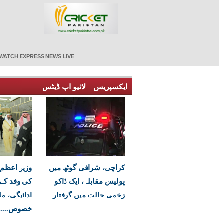
WATCH EXPRESS NEWS LIVE
ایکسپریس
لائیو اپ ڈیٹس
کراچی، شرافی گوٹھ میں
وزیر اعظم
پولیس مقابلہ، ایک ڈاکو
کی وفد کے
زخمی حالت میں گرفتار
ادائیگی، مل
خصوص....