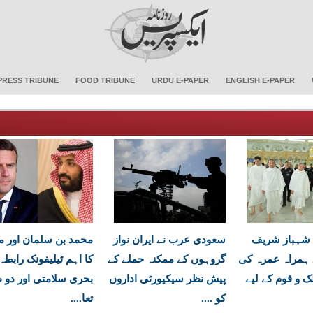
PRESS TRIBUNE
FOOD TRIBUNE
URDU E-PAPER
ENGLISH E-PAPER
 شہباز شریف
سعودی عرب نے ایران نواز
محمد بن سلمان اور م
 ہمراہ عمرہ کی
گروہوں کے ممکنہ حملے کے
کا اہم ٹیلیفونک رابطہ
ک و قوم کے لیے
پیش نظر سیکیورٹی اداروں
بحری سلامتی اور دو 
کو ....
تعا....