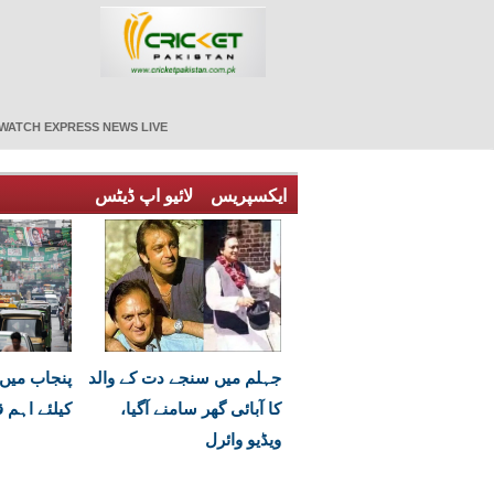
WATCH EXPRESS NEWS LIVE
ایکسپریس
لائیو اپ ڈیٹس
جہلم میں سنجے دت کے والد
پنجاب میں ب
کا آبائی گھر سامنے آگیا،
کیلئے اہم 
ویڈیو وائرل