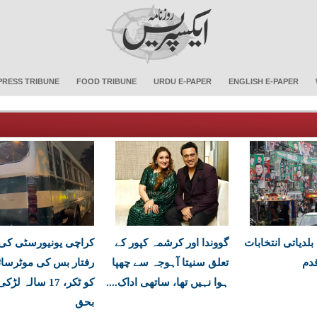
PRESS TRIBUNE
FOOD TRIBUNE
URDU E-PAPER
ENGLISH E-PAPER
لدیاتی انتخابات
گووندا اور کرشمہ کپور کے
کراچی یونیورسٹی کی 
قدم
تعلق سنیتا آہوجہ سے چھپا
رفتار بس کی موٹرسائ
ہوا نہیں تھا، ساتھی اداک....
کو ٹکر، 17 سالہ ل
بحق