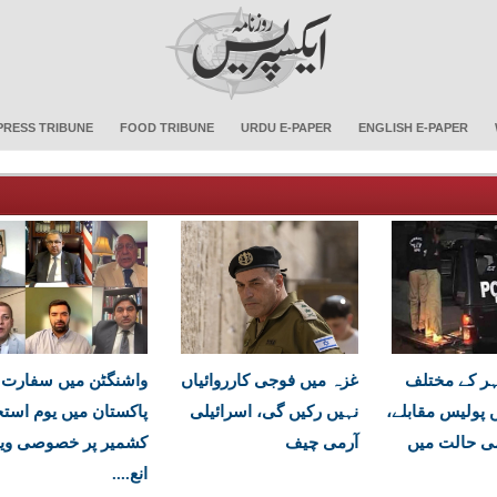
PRESS TRIBUNE
FOOD TRIBUNE
URDU E-PAPER
ENGLISH E-PAPER
ر کے مختلف
غزہ میں فوجی کارروائیاں
واشنگٹن میں سفارت 
 پولیس مقابلے،
نہیں رکیں گی، اسرائیلی
پاکستان میں یوم است
می حالت میں
آرمی چیف
کشمیر پر خصوصی ویبن
انع....