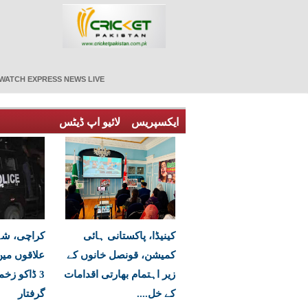
WATCH EXPRESS NEWS LIVE
ایکسپریس
لائیو اپ ڈیٹس
کینیڈا، پاکستانی ہائی
کراچی، شہ
کمیشن، قونصل خانوں کے
علاقوں میں
زیر اہتمام بھارتی اقدامات
3 ڈاکو زخ
کے خل....
گرفتار