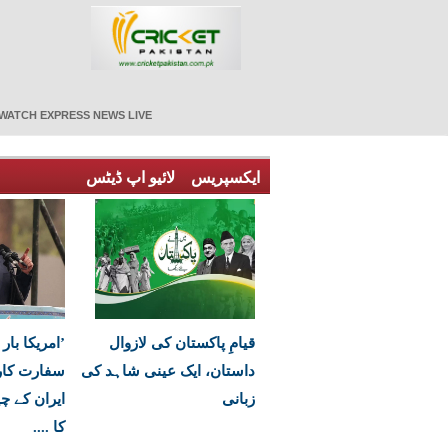
WATCH EXPRESS NEWS LIVE
ایکسپریس
لائیو اپ ڈیٹس
قیامِ پاکستان کی لازوال
’امریکا بار 
داستان، ایک عینی شاہد کی
سفارت کاری
زبانی
ایران کے چ
کا ....