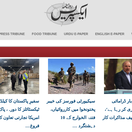
PRESS TRIBUNE
FOOD TRIBUNE
URDU E-PAPER
ENGLISH E-PAPER
بار ڈرامائی
سیکیورٹی فورسز کی خیبر
سفیرِ پاکستان کا کیلڈ
 کر رہا ہے‘،
پختونخوا میں کارروائیاں،
ٹیکسٹائلز کا دورہ، پاک
یف مذاکرات کار
فتنۃ الخوارج کے 10
امریکا تجارتی تعاون ک
دہشتگرد ....
فروغ....