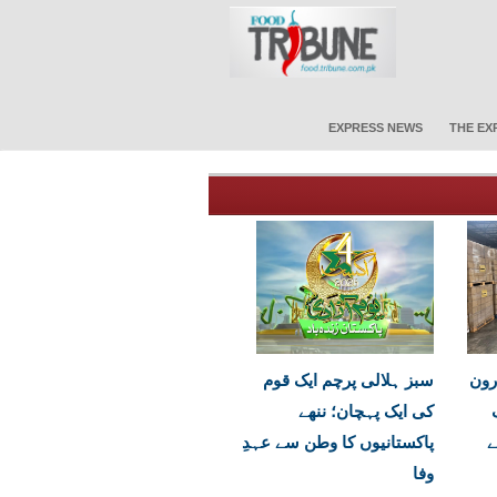
EXPRESS NEWS
THE EX
رون
سبز ہلالی پرچم ایک قوم
کی ایک پہچان؛ ننھے
ے
پاکستانیوں کا وطن سے عہدِ
وفا