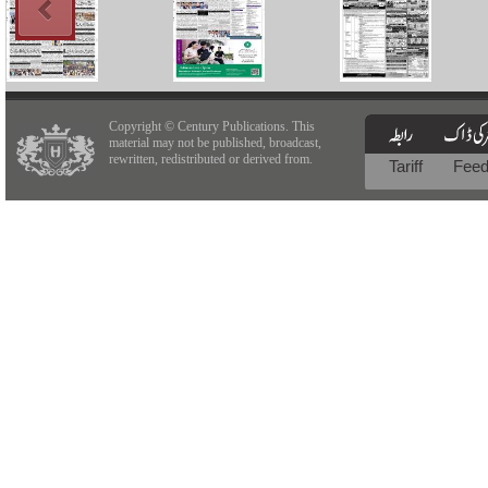
Copyright © Century Publications. This
material may not be published, broadcast,
rewritten, redistributed or derived from.
Tariff
Fee