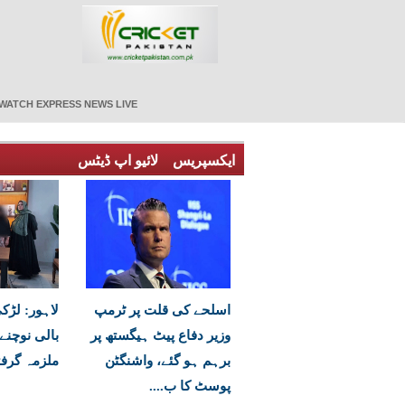
WATCH EXPRESS NEWS LIVE
ایکسپریس
لائیو اپ ڈیٹس
اسلحے کی قلت پر ٹرمپ
لاہور: لڑک
وزیر دفاع پیٹ ہیگستھ پر
بالی نوچنے 
برہم ہو گئے، واشنگٹن
ملزمہ گرفت
پوسٹ کا ب....