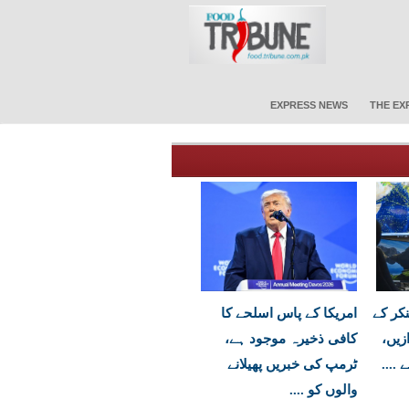
EXPRESS NEWS
THE EX
نکر کے
امریکا کے پاس اسلحے کا
زیں،
کافی ذخیرہ موجود ہے،
....
ٹرمپ کی خبریں پھیلانے
والوں کو ....