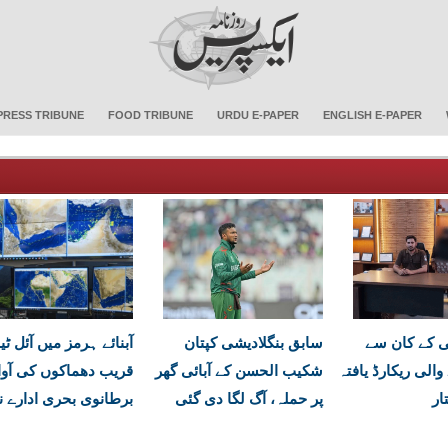
PRESS TRIBUNE
FOOD TRIBUNE
URDU E-PAPER
ENGLISH E-PAPER
ی کے کان سے
سابق بنگلادیشی کپتان
آبنائے ہرمز میں آئل ٹی
والی ریکارڈ یافتہ
شکیب الحسن کے آبائی گھر
قریب دھماکوں کی آوا
ار
پر حملہ، آگ لگا دی گئی
برطانوی بحری ادارے نے 