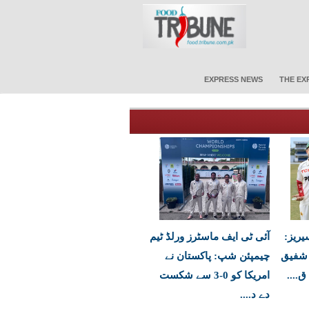
EXPRESS NEWS
THE EX
یریز:
آئی ٹی ایف ماسٹرز ورلڈ ٹیم
ہ شفیق
چیمپئن شپ: پاکستان نے
ق....
امریکا کو 0-3 سے شکست
دے د....