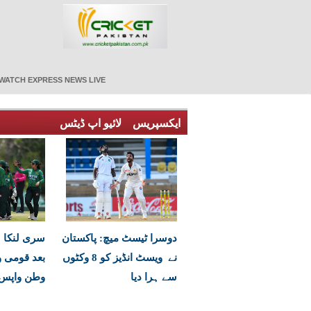
WATCH EXPRESS NEWS LIVE
ایکسپریس
لائیو اپ ڈیٹس
دوسرا ٹیسٹ میچ: پاکستان
سری لنکا
نے ویسٹ انڈیز کو 8 وکٹوں
بعد قومی و
سے ہرا دیا
وطن واپس 