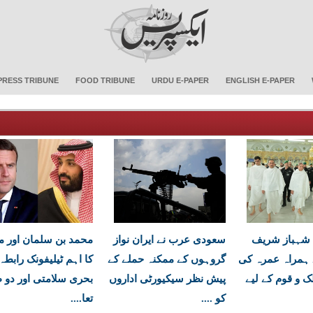
PRESS TRIBUNE
FOOD TRIBUNE
URDU E-PAPER
ENGLISH E-PAPER
 شہباز شریف
سعودی عرب نے ایران نواز
محمد بن سلمان اور م
 ہمراہ عمرہ کی
گروہوں کے ممکنہ حملے کے
کا اہم ٹیلیفونک رابطہ
ک و قوم کے لیے
پیش نظر سیکیورٹی اداروں
بحری سلامتی اور دو 
کو ....
تعا....