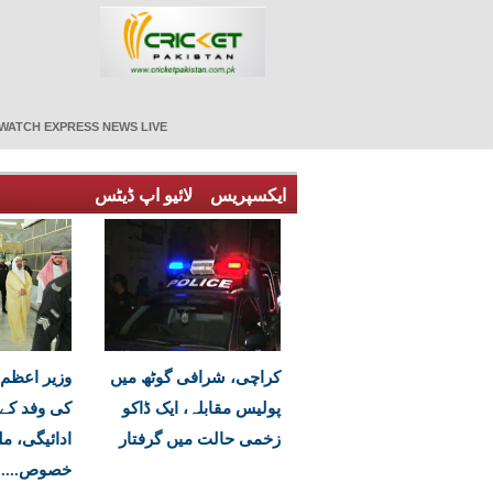
WATCH EXPRESS NEWS LIVE
ایکسپریس
لائیو اپ ڈیٹس
کراچی، شرافی گوٹھ میں
وزیر اعظم
پولیس مقابلہ، ایک ڈاکو
کی وفد کے
زخمی حالت میں گرفتار
ادائیگی، مل
خصوص....