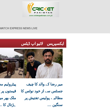
WATCH EXPRESS NEWS LIVE
ایکسپریس
لائیو اپ ڈیٹس
میر رضا کے والد کا چیف
پیٹرولیم 
جسٹس سے از خود نوٹس کا
قیمتوں پر ٹ
مطالبہ، پولیس تفتیش پر
ملک بھر می
سنگین ....
ہڑتال کا ...