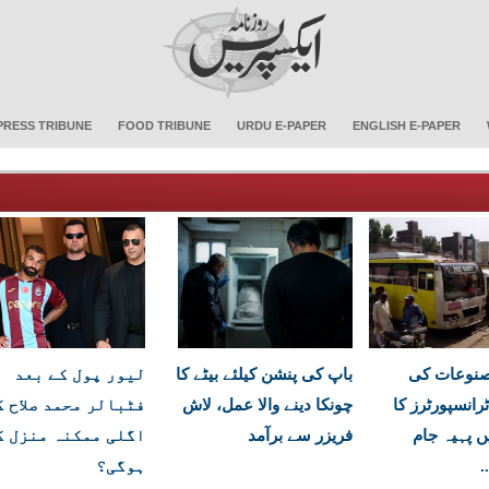
PRESS TRIBUNE
FOOD TRIBUNE
URDU E-PAPER
ENGLISH E-PAPER
مصنوعات کی
باپ کی پنشن کیلئے بیٹے کا
لیور پول کے بعد
رانسپورٹرز کا
چونکا دینے والا عمل، لاش
فٹبالر محمد صلاح ک
ں پہیہ جام
فریزر سے برآمد
اگلی ممکنہ منزل ک
.
ہوگی؟