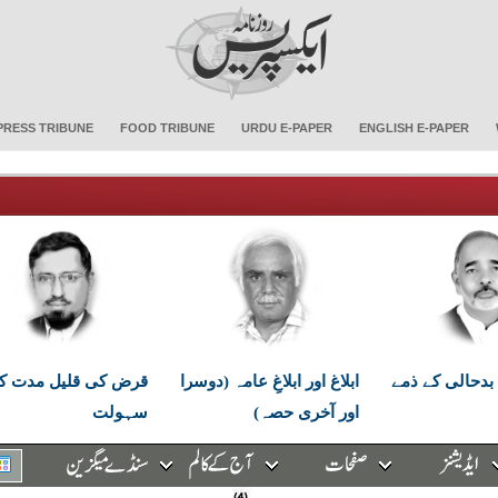
PRESS TRIBUNE
FOOD TRIBUNE
URDU E-PAPER
ENGLISH E-PAPER
بدحالی کے ذمے
ابلاغ اور ابلاغِ عامہ (دوسرا
قرض کی قلیل مدت ک
اور آخری حصہ)
سہولت