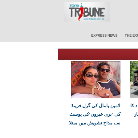
EXPRESS NEWS
THE EX
 کا
لامین یامال کی گرل فرینڈ
کار
کی ’بری خبروں‘کی پوسٹ
سے مداح تشویش میں مبتلا