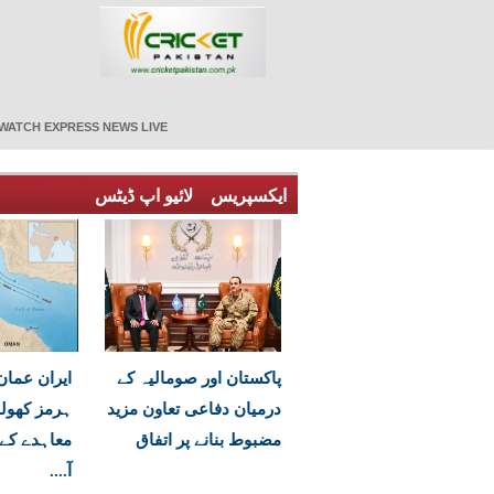
WATCH EXPRESS NEWS LIVE
ایکسپریس
لائیو اپ ڈیٹس
پاکستان اور صومالیہ کے
ایران عمان 
درمیان دفاعی تعاون مزید
ہرمز کھول
مضبوط بنانے پر اتفاق
معاہدے کے
آ....