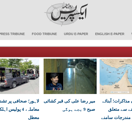
PRESS TRIBUNE
FOOD TRIBUNE
URDU E-PAPER
ENGLISH E-PAPER
مذاکرات؛ آبنائے
میر رضا علی کی قبر کشائی
لاہور؛ صحافی پر تشدد
نے سے متعلق
صبح 9 بجے ہوگی
معاملہ، 4 پولیس اہل
 مندرجات سامنے
معطل