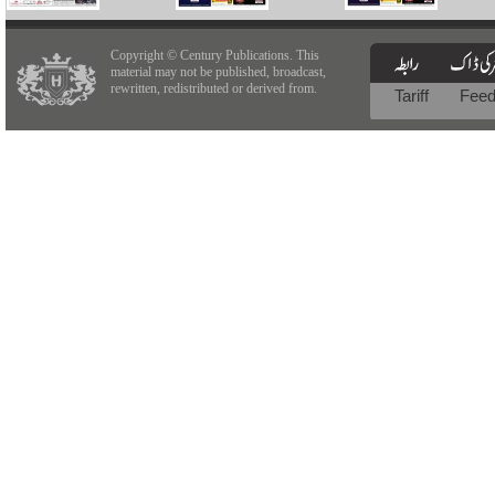
Copyright © Century Publications. This
material may not be published, broadcast,
rewritten, redistributed or derived from.
Tariff
Fee