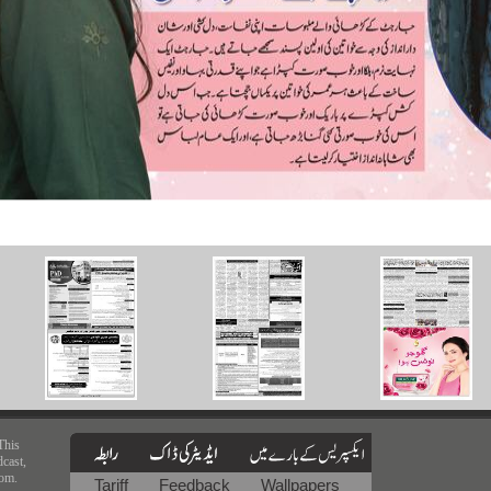
This
dcast,
rom.
Tariff
Feedback
Wallpapers