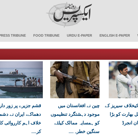
PRESS TRIBUNE
FOOD TRIBUNE
URDU E-PAPER
ENGLISH E-PAPER
یخلاف سیریز کے
چین نے افغانستان میں
قشم جزیرے پر زور دار
ل بھارت کو بڑا
موجود دہشتگرد تنظیموں
دھماکے، ایران نے دشم
ان انجرڈ
کو ہمسایہ ممالک کیلئے
خلاف اہم کارروائی کا
سنگین خطرہ....
کر....