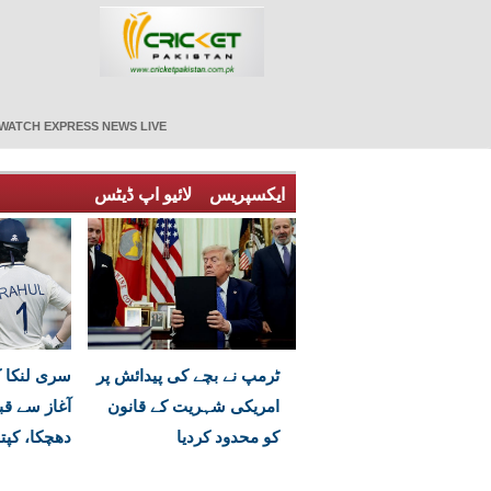
WATCH EXPRESS NEWS LIVE
ایکسپریس
لائیو اپ ڈیٹس
ٹرمپ نے بچے کی پیدائش پر
سری لنکا ک
امریکی شہریت کے قانون
آغاز سے قب
کو محدود کردیا
دھچکا، کپت