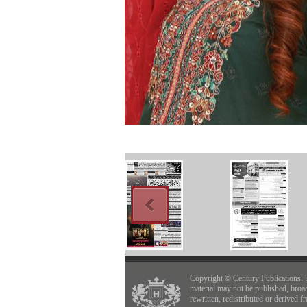
Copyright © Century Publications. 
material may not be published, broa
rewritten, redistributed or derived f