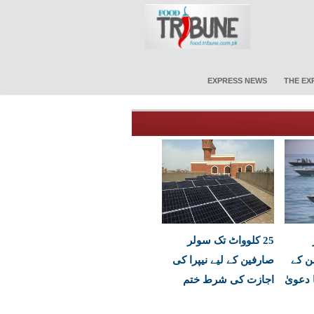
EXPRESS NEWS
THE EX
25 کلوواٹ تک سولر
ن کے
صارفین کے لیے نیپرا کی
 دعویٰ
اجازت کی شرط ختم