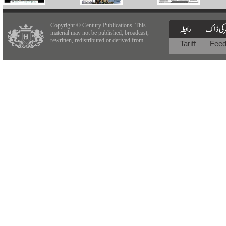
Copyright © Century Publications. This
material may not be published, broadcast,
rewritten, redistributed or derived from.
Tariff
Fee