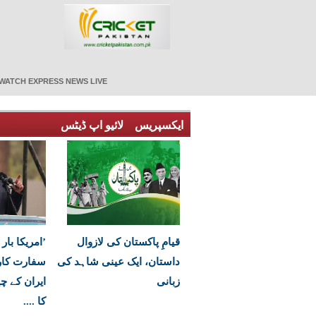
WATCH EXPRESS NEWS LIVE
ایکسپریس
لائیو اپ ڈیٹس
قیامِ پاکستان کی لازوال
’امریکا بار 
داستان، ایک عینی شاہد کی
سفارت کاری
زبانی
ایران کے چ
کا ....