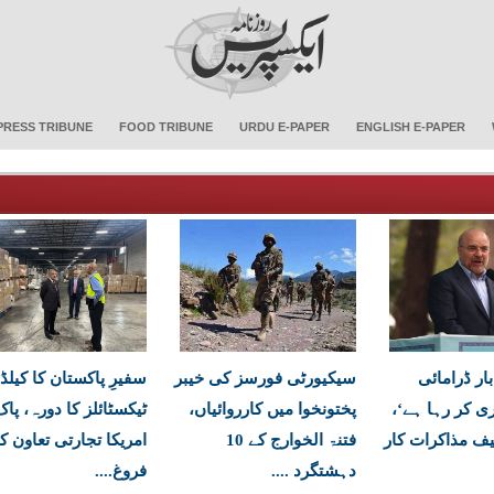
PRESS TRIBUNE
FOOD TRIBUNE
URDU E-PAPER
ENGLISH E-PAPER
بار ڈرامائی
سیکیورٹی فورسز کی خیبر
سفیرِ پاکستان کا کیلڈ
 کر رہا ہے‘،
پختونخوا میں کارروائیاں،
ٹیکسٹائلز کا دورہ، پاک
یف مذاکرات کار
فتنۃ الخوارج کے 10
امریکا تجارتی تعاون ک
دہشتگرد ....
فروغ....