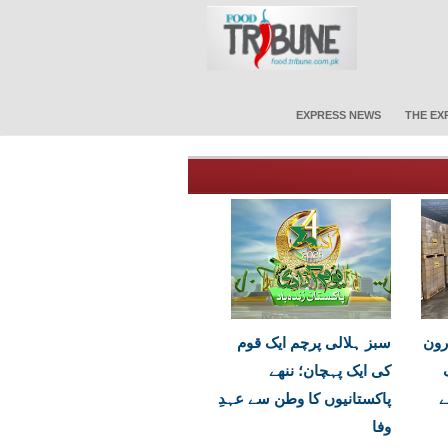
EXPRESS NEWS
THE EX
رون
سبز ہلالی پرچم ایک قوم
کی ایک پہچان؛ ننھے
ے
پاکستانیوں کا وطن سے عہدِ
وفا