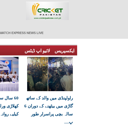
WATCH EXPRESS NEWS LIVE
ایکسپریس
لائیو اپ ڈیٹس
راولپنڈی میں والد کے ساتھ
60 سال س
گاڑی میں بیٹھنے کے دوران 6
کھلاڑی ور
سالہ بچی پراسرار طور
کیلیے روانہ
پ....