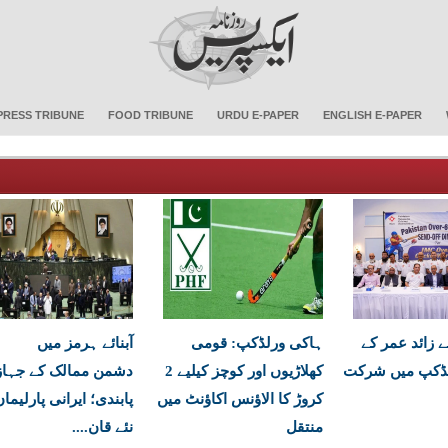
PRESS TRIBUNE
FOOD TRIBUNE
URDU E-PAPER
ENGLISH E-PAPER
ے زائد عمر کے
ہاکی ورلڈکپ: قومی
آبنائے ہرمز میں
لڈکپ میں شرکت
کھلاڑیوں اور کوچز کیلیے 2
دشمن ممالک کے جہاز
کروڑ کا الاؤنس اکاؤنٹ میں
پابندی؛ ایرانی پارلیما
منتقل
نئے قان....