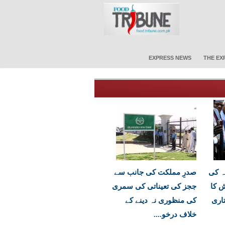
EXPRESS NEWS
THE EX
ہ کی
صدرِ مملکت کی جانب سے
ش کا
ججز کی تعیناتی کی سمری
اری
کی منظوری نہ دینے کے
خلاف درخو....