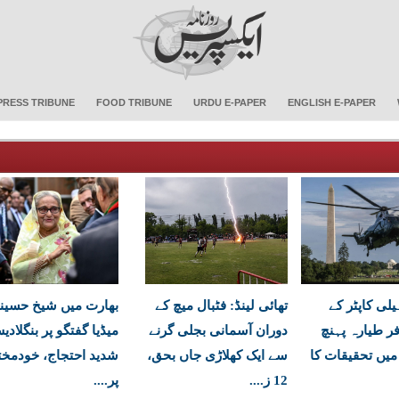
PRESS TRIBUNE
FOOD TRIBUNE
URDU E-PAPER
ENGLISH E-PAPER
لی کاپٹر کے
تھائی لینڈ: فٹبال میچ کے
بھارت میں شیخ حسین
ر طیارہ پہنچ
دوران آسمانی بجلی گرنے
میڈیا گفتگو پر بنگلادی
 میں تحقیقات کا
سے ایک کھلاڑی جاں بحق،
شدید احتجاج، خودمخت
12 ز....
پر....