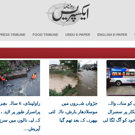
PRESS TRIBUNE
FOOD TRIBUNE
URDU E-PAPER
ENGLISH E-PAPER
کو منانے والے
جڑواں شہروں میں
راولپنڈی، 6 سالہ بچ
کار پر سسرال
موسلادھار بارش، نالہ لئی
پراسرار طور پر لاپتہ،
ود کو آگ لگا لی
بپھرنے کے بعد تھم گیا
کے لیے نالوں میں سرچ
آپریش....