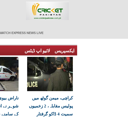
WATCH EXPRESS NEWS LIVE
ایکسپریس
لائیو اپ ڈیٹس
کراچی، میمن گوٹھ میں
ناراض بیوی 
پولیس مقابلہ، 2 زخمیوں
شوہر نے ان
سمیت 4 ڈاکو گرفتار
کے سامنے خ