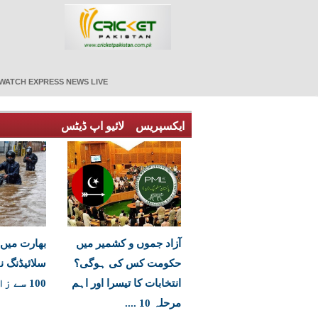
WATCH EXPRESS NEWS LIVE
ایکسپریس
لائیو اپ ڈیٹس
آزاد جموں و کشمیر میں
بھارت میں 
حکومت کس کی ہوگی؟
سلائیڈنگ ن
انتخابات کا تیسرا اور اہم
100 سے زائد ہلاکتیں
مرحلہ 10 ....