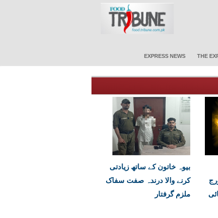
EXPRESS NEWS
THE EX
بیوہ خاتون کے ساتھ زیادتی
رج
کرنے والا درندہ صفت سفاک
ائی
ملزم گرفتار