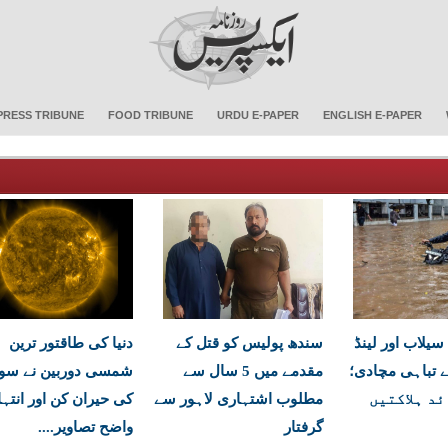
PRESS TRIBUNE
FOOD TRIBUNE
URDU E-PAPER
ENGLISH E-PAPER
سیلاب اور لینڈ
سندھ پولیس کو قتل کے
دنیا کی طاقتور ترین
ے تباہی مچادی؛
مقدمے میں 5 سال سے
شمسی دوربین نے سو
مطلوب اشتہاری لاہور سے
کی حیران کن اور انتہ
گرفتار
واضح تصاویر....