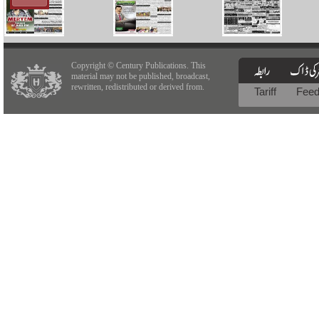
Copyright © Century Publications. This
material may not be published, broadcast,
rewritten, redistributed or derived from.
Tariff
Fee