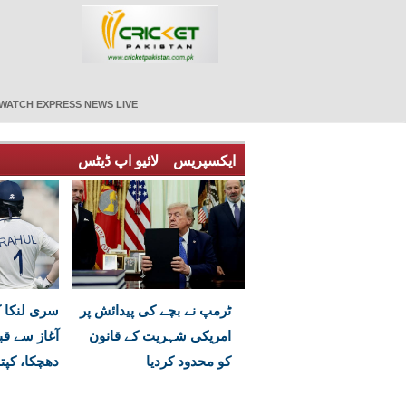
WATCH EXPRESS NEWS LIVE
ایکسپریس
لائیو اپ ڈیٹس
ٹرمپ نے بچے کی پیدائش پر
سری لنکا ک
امریکی شہریت کے قانون
آغاز سے قب
کو محدود کردیا
دھچکا، کپت