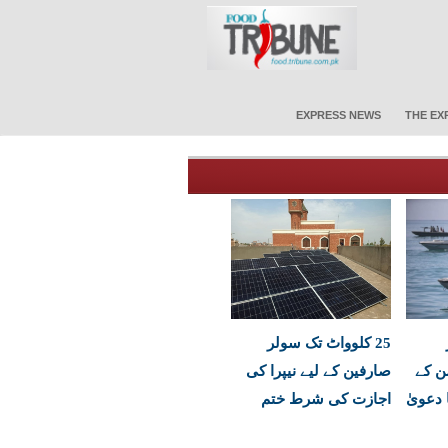
EXPRESS NEWS
THE EX
25 کلوواٹ تک سولر
ن کے
صارفین کے لیے نیپرا کی
 دعویٰ
اجازت کی شرط ختم