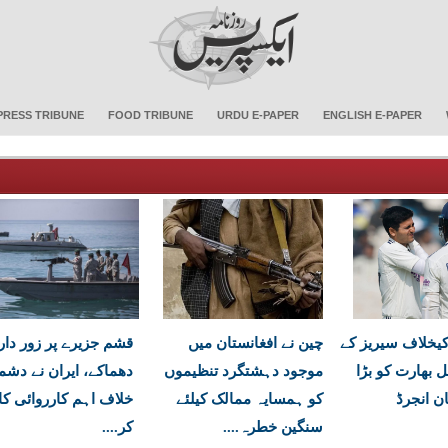
PRESS TRIBUNE
FOOD TRIBUNE
URDU E-PAPER
ENGLISH E-PAPER
یخلاف سیریز کے
چین نے افغانستان میں
قشم جزیرے پر زور دار
ل بھارت کو بڑا
موجود دہشتگرد تنظیموں
دھماکے، ایران نے دشم
ان انجرڈ
کو ہمسایہ ممالک کیلئے
خلاف اہم کارروائی کا
سنگین خطرہ....
کر....