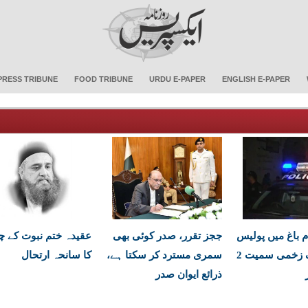
PRESS TRIBUNE
FOOD TRIBUNE
URDU E-PAPER
ENGLISH E-PAPER
م باغ میں پولیس
ججز تقرر، صدر کوئی بھی
عقیدہ ختم نبوت کے چو
مقابلہ، ایک زخمی سمیت 2
سمری مسترد کر سکتا ہے،
کا سانحہ ارتحال
ذرائع ایوان صدر