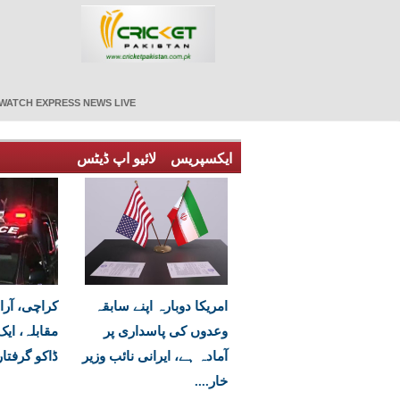
WATCH EXPRESS NEWS LIVE
ایکسپریس
لائیو اپ ڈیٹس
امریکا دوبارہ اپنے سابقہ
کراچی، آرا
وعدوں کی پاسداری پر
آمادہ ہے، ایرانی نائب وزیر
ڈاکو گرفتار
خار....