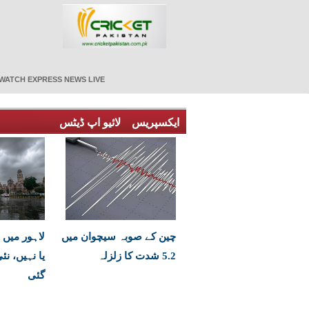
WATCH EXPRESS NEWS LIVE
ایکسپریس
لائیو اپ ڈیٹس
چین کے صوبہ سیچوان میں
لاہور میں 
5.2 شدت کا زلزلہ
یا نہیں، ن
گئی