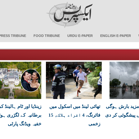
PRESS TRIBUNE
FOOD TRIBUNE
URDU E-PAPER
ENGLISH E-PAPER
مزید بارش ہوگی
تھائی لینڈ میں اسکول میں
زینڈیا اور ٹام ہالینڈ ک
ئی پیشگوئی کر دی
فائرنگ، 4 افراد ہلاک، 15
برطانیہ کے لگژری ہو
زخمی
خفیہ ویڈنگ پارٹی